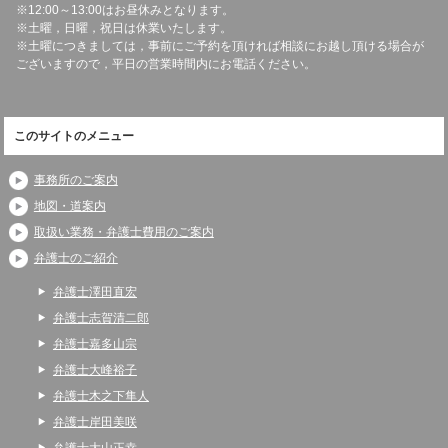
※12:00～13:00はお昼休みとなります。
※土曜，日曜，祝日は休業いたします。
※土曜につきましては，事前にご予約を頂ければ相談にお越し頂ける場合が
ございますので，平日の営業時間内にお電話ください。
このサイトのメニュー
事務所のご案内
地図・道案内
取扱い業務・弁護士費用のご案内
弁護士のご紹介
弁護士澤田直宏
弁護士志賀清二郎
弁護士嘉多山宗
弁護士大峰裕子
弁護士木之下隼人
弁護士岸田美咲