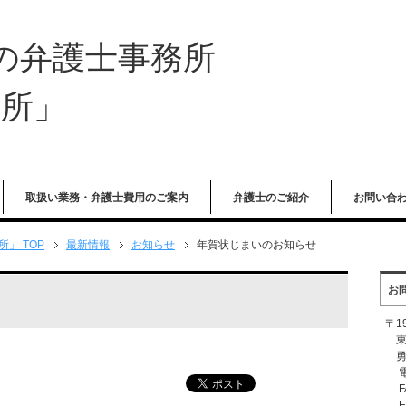
 の弁護士事務所
務所」
取扱い業務・弁護士費用のご案内
弁護士のご紹介
お問い合
」 TOP
最新情報
お知らせ
年賀状じまいのお知らせ
お
〒19
東京
勇
電話
FA
E-m