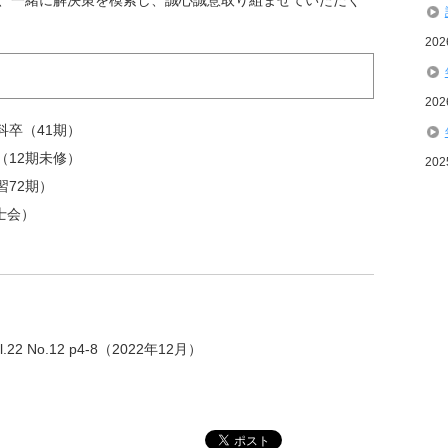
、一緒に解決策を模索し、誠心誠意取り組ませていただく
20
20
科卒（41期）
（12期未修）
20
習72期）
士会）
ol.22 No.12 p4-8（2022年12月）