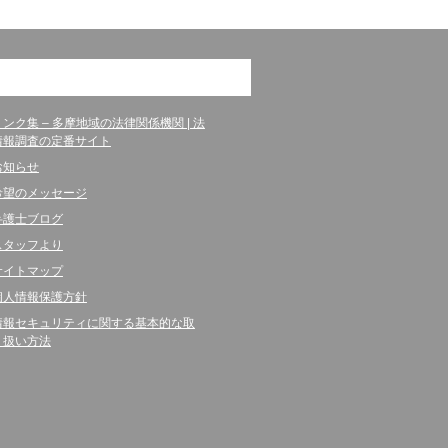
リンク集 – 多摩地域の法律関係機関 | 法
情報調査の定番サイト
お知らせ
希望のメッセージ
弁護士ブログ
スタッフより
サイトマップ
個人情報保護方針
情報セキュリティに関する基本的な取
り扱い方法