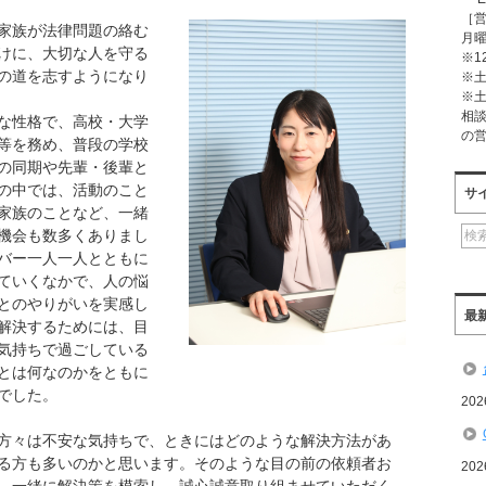
［
家族が法律問題の絡む
月曜
けに、大切な人を守る
※1
の道を志すようになり
※
※
相
な性格で、高校・大学
の
等を務め、普段の学校
の同期や先輩・後輩と
の中では、活動のこと
サ
家族のことなど、一緒
機会も数多くありまし
バー一人一人とともに
ていくなかで、人の悩
とのやりがいを実感し
最
解決するためには、目
気持ちで過ごしている
とは何なのかをともに
でした。
20
方々は不安な気持ちで、ときにはどのような解決方法があ
る方も多いのかと思います。そのような目の前の依頼者お
20