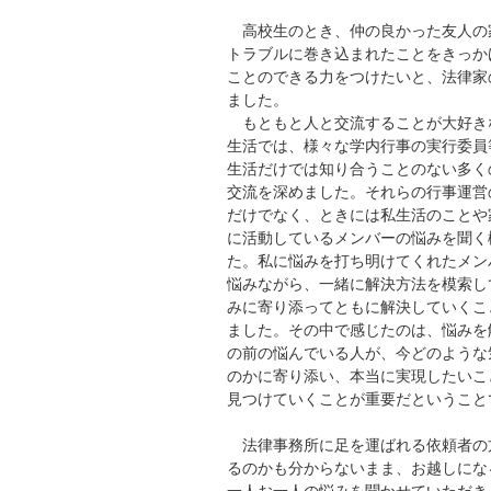
高校生のとき、仲の良かった友人の
トラブルに巻き込まれたことをきっか
ことのできる力をつけたいと、法律家
ました。
もともと人と交流することが大好き
生活では、様々な学内行事の実行委員
生活だけでは知り合うことのない多く
交流を深めました。それらの行事運営
だけでなく、ときには私生活のことや
に活動しているメンバーの悩みを聞く
た。私に悩みを打ち明けてくれたメン
悩みながら、一緒に解決方法を模索し
みに寄り添ってともに解決していくこ
ました。その中で感じたのは、悩みを
の前の悩んでいる人が、今どのような
のかに寄り添い、本当に実現したいこ
見つけていくことが重要だということ
法律事務所に足を運ばれる依頼者の
るのかも分からないまま、お越しにな