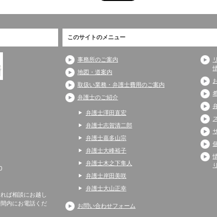
このサイトのメニュー
事務所のご案内
地図・道案内
取扱い業務・弁護士費用のご案内
弁護士のご紹介
弁護士澤田直宏
弁護士志賀清二郎
弁護士嘉多山宗
弁護士大峰裕子
弁護士木之下隼人
0
弁護士岸田美咲
弁護士大山正幸
ければ相談にお越し
時間内にお電話くだ
お問い合わせフォーム