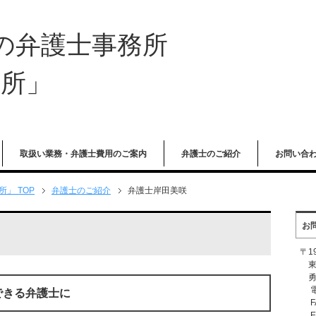
 の弁護士事務所
務所」
取扱い業務・弁護士費用のご案内
弁護士のご紹介
お問い合
」 TOP
弁護士のご紹介
弁護士岸田美咲
お
〒19
東京
勇
電話
できる弁護士に
FA
E-m