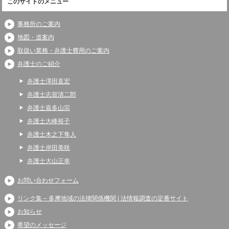
このサイトのメニュー
事務所のご案内
地図・道案内
取扱い業務・弁護士費用のご案内
弁護士のご紹介
弁護士澤田直宏
弁護士志賀清二郎
弁護士嘉多山宗
弁護士大峰裕子
弁護士木之下隼人
弁護士岸田美咲
弁護士大山正幸
お問い合わせフォーム
リンク集 – 多摩地域の法律関係機関 | 法情報調査の定番サイト
お知らせ
希望のメッセージ