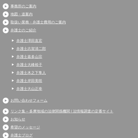
事務所のご案内
地図・道案内
取扱い業務・弁護士費用のご案内
弁護士のご紹介
弁護士澤田直宏
弁護士志賀清二郎
弁護士嘉多山宗
弁護士大峰裕子
弁護士木之下隼人
弁護士岸田美咲
弁護士大山正幸
お問い合わせフォーム
リンク集 – 多摩地域の法律関係機関 | 法情報調査の定番サイト
お知らせ
希望のメッセージ
弁護士ブログ